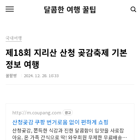
본문 바로가기
달콤한 여행 꿀팁
국내여행
제18회 지리산 산청 곶감축제 기본
정보 여행
꿀팥빵
2024. 12. 28. 10:33
http://m.coupang.com
광고
산청곶감 쿠팡 번거로움 없이 편하게 쇼핑
산청곶감, 쫀득한 식감과 진한 달콤함이 입맛을 사로잡
아요. 온 가족 간식으로 딱! 와우회원 무제한 무료배송으