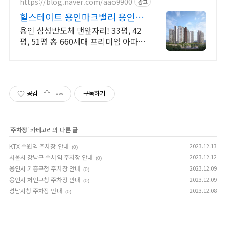
https://blog.naver.com/aao9900
광고
힐스테이트 용인마크밸리 용인 힐
스테이트 특별혜택!
용인 삼성반도체 맨앞자리! 33평, 42
평, 51평 총 660세대 프리미엄 아파트
/ 입주시까지 1,000만원 / 6.27 대출
규제 미적용, 수도권 비규제지역
공감
구독하기
'
주차장
' 카테고리의 다른 글
KTX 수원역 주차장 안내
2023.12.13
(0)
서울시 강남구 수서역 주차장 안내
2023.12.12
(0)
용인시 기흥구청 주차장 안내
2023.12.09
(0)
용인시 처인구청 주차장 안내
2023.12.09
(0)
성남시청 주차장 안내
2023.12.08
(0)