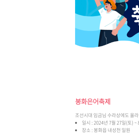
봉화은어축제
조선시대 임금님 수라상에도 올라갔
일시 : 2024년 7월 27일(토) ~
장소 : 봉화읍 내성천 일원