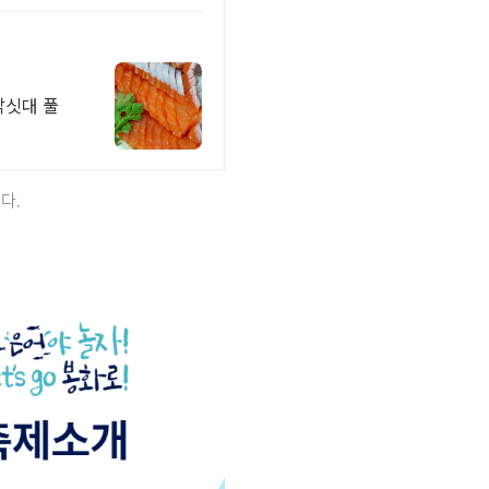
낚싯대 풀
다.