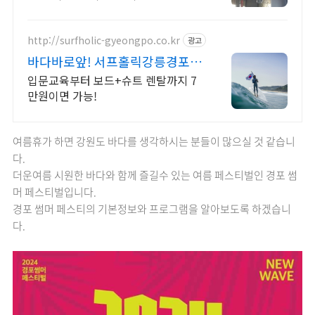
업 어디서나 끊김없이! 와이파이특허
보유, 다양한 시공경험을 가진 전문성
있는 기업
http://surfholic-gyeongpo.co.kr
광고
바다바로앞! 서프홀릭강릉경포
아름다운 노을과 인생샷!
입문교육부터 보드+슈트 렌탈까지 7
만원이면 가능!
여름휴가 하면 강원도 바다를 생각하시는 분들이 많으실 것 같습니
다.
더운여름 시원한 바다와 함께 즐길수 있는 여름 페스티벌인 경포 썸
머 페스티벌입니다.
경포 썸머 페스티의 기본정보와 프로그램을 알아보도록 하겠습니
다.