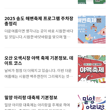
심 축제입니다.'잘 있거라 나는 간다~ 대전발 0
라면 참가를 안할 수 없는 그런 빵을 즐기는 대
시 50분~' 이라는 1956년에 발표된 대중가요
회입니다. 행사일시 : 2025년 10월 12일(일)
를 모티브를 하고 있습니다. 시간여행이라는
08:00 ~ 12:00행사장소 : 대전 엑스포시민광장
2025 송도 해변축제 프로그램 주차장
주제를 가지고 있기 때문에 대전 곳곳에서 대
참가비 : 10K, 5K 참가비 55,000원코스 : 10K
총정리
전의 과거와 현재, 미래를 만날 수 있습니다. 각
% 5K행사 주최 및 주관 : (주) 1986프로덕션행
더운여름이면 생각나는 곳이 바로 시원한 바다
테마마다 다양한 행사와 체험, 공연 등을 경험
사후원 : 대전관광공사 빵빵런20..
일 것입니다.시원한 바닷바람을 맞으며 멀지
해 보실 수 있습니다. 2025 대전 0시 축제축제
않은 인천에서 축제가 열린다고 합니다.바로
기간 : 2025년 8월 8일(금) ~ 8월 16일(토) 9일
송도 해변축제입니다. 오늘은 2025년 송도 해
간축제시간 : 14:00 ~ 00:00축제장소 : 중앙로
변축제에 대해서 살펴보도록 하겠습니다.
(대전역~옛 충남도청) 등 원도심 일원축제 주
오산 오색시장 야맥 축제 기본정보. 데
2025 송도 해변축제인천 송도에서 진행되는
최 : 대전광역시축제주관 : 대전광역시, 대전관
이트 코스
송도 해변축제는 매년 많은 사람들이 참여하고
광공사, 대전문화재단, 대전사랑시민협 대전 0
날씨가 점점 더 더워지고 있습니다. 이런 더운
있는축제입니다.많은 분들이 참여를 하는 만
시 축제 프로그램 일정표 대..
여름에는 시원한 맥주한잔이 그리워지는 것 같
큼 신나는 놀거리 먹거리가 준비되어 있습니
습니다.전국에서 더운 여름을 시원하게 해줄
다.축제기간 : 2025년 8월 9일(토) ~ 8월 15일
맥주축제들이 열리고 있습니다. 가까운 곳에
(금)축제장소 : 송도달빛공원 일원(인천광역시
서 열려서 당일치기로도 다녀올 수 있는 그런
연수구 아암대로 764) 축제주관 : 연수구, 연수
밀양 아리랑 대축제 기본정보
맥주축제가 있다고 합니다. 바로 경기도 오산
문화재단축제문의 : 032-858-6041 송도 해변
밀양 아리랑 대축제는 아리랑을 주제로 하여
에서 열리는 맥주주축제입니다. 오산 오색시
축제 일정표 8월 9일 토요일부터 7일간 진행되