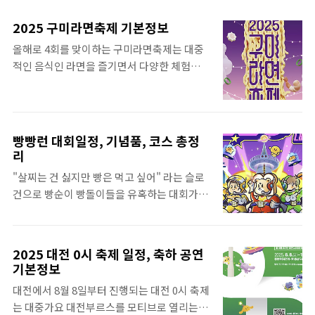
나라에서는 사계절 내내 아름다운 해돋이를 즐
동해는 한국에서 가장 유명한 해돋이 지역이
길 수 있는 명소가 많이 있습니다.그중에서도
며, 새해가 되면 가장 많은 사람들이 찾는 곳이
2025 구미라면축제 기본정보
특히 많은 이들이 찾는 BEST 10 장소를 소개
기도 합니다. 그 이유는 단순합니다. 동해는 일
올해로 4회를 맞이하는 구미라면축제는 대중
해 보도록 하겠습니다. 올 겨울 해돋이를 보기
출 시간이 가장 빠르고, 태양이 바다 수평선 위
적인 음식인 라면을 즐기면서 다양한 체험을
위해 여행 계획이 있거나 새해를 앞두고 해돋
로 곧장 떠오르는 장관을 볼 수 있기 때문입니
함께 하실 수 있는 그런 지역 축제입니다.구미
이 명소를 찾고 있으시다면 참고하시기 바랍니
다. 동해의 바다에는 ..
에 라면 공장이 위치하고 있기 때문에 갓 튀긴
다. 정동진정동진은 한국에서 가장 유명한 일
라면을 맛보고 구매하실 수도 있습니다. 2025
출 명소로 손꼽힙니다. 바다와 가장 가까운 기
년 11월에 개최되는 구미라면축제에 대해서
찻길이 있는 이곳은 해가 바다 위로 떠오르는
빵빵런 대회일정, 기념품, 코스 총정
살펴보도록 하겠습니다. 2025 구미라면축제
리
장면이 마치 영화 속 한 장면 같다고 생각이 될
축제기간 : 2025년 11월 7일(금) ~ 11월 9일
수 있을것 입니다. 해돋이 명소들은 새해 첫날
"살찌는 건 싫지만 빵은 먹고 싶어" 라는 슬로
(일)축제장소 : 구미역 일원 축제주관 : 구미시
에는 발 디딜 틈조차 없을 정도로 많..
건으로 빵순이 빵돌이들을 유혹하는 대회가 있
구미라면축제 행사 지도 및 일정표구미라면축
습니다. 바로 성심당의 도시 대전에서 열리는
제는 구미역을 중심으로 보글보글놀이터, 라
빵빵런입니다. 빵의 도시 대전에서 열리는 빵
면플랫폼, 라면문화로드, 라면레스토랑, 라면
빵런에 대해서 자세히 살펴보도록 하겠습니
스테이지로 공간이 구분되어서 진행이 됩니
2025 대전 0시 축제 일정, 축하 공연
다. 빵빵런2025 in 대전 빵빵런은 참가자 1인
기본정보
다. 구미라면축제 프로그램구미라면축제는 보
당 1개의 빵을 사단법인 프렌즈와 대전지역 내
글보글 놀이터, 라면플랫폼, 라면문화로드, 라
대전에서 8월 8일부터 진행되는 대전 0시 축제
아동센터에 기부를 하는 마라톤 대회입니다.
면레스토랑&후루룩라운지, 라면..
는 대중가요 대전부르스를 모티브로 열리는 도
이번 대전에서 열리는 대회는 빵돌이, 빵순이