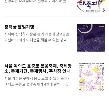
진행되는 축제입니다. 밀양의 이야기와 놀이
장에서 열리는 야맥 축제에 대해서 알아보도록
는 이번 해변축제는 주로 오후에 프로그램들이
를 접목시킨 다양한 프로그램이 진행되는 밀양
하겠습니다. 오산 야맥축제 기본정보오산 오
많이 진행이 되기 ..
아리랑 대축제에 대해서 알아보도록 하겠습니
색시장에서 열리는 오산 맥주축제인 야맥축제
다. 밀양 아리랑 대축제 행사 일정 : 2025년 5월
는 올해 벌써 12회째라고 합니다.오랜 기간만
22일 ~ 5월 25일 4일간행사 장소 : 경상남도 밀
큼 많은 분들에게 사랑을 받아온 축제가 아닐
창덕궁 달빛기행
양시 삼문동 1-1 영남루 및 밀양강변 일원 행사
까 합니다. 축제 기간 : 2025년 6월 5일(목) ~ 6
저녁에 산책하기 좋은 봄과 가을에 창덕궁을
주최 : 경상남도, 밀양시, 재단법인 밀양문화관
월 7일(토)축제 장소 : 경기도 오산시 오산로
거닐며 여러가지 체험을 해볼 수 있는 창덕궁
광재단 행사 문의 :: 055 - 359 - 4500 밀양 아
272번길 22 오색시장 일대 축제 참가비 : 무료
달빛 기행에 대해서 알아보도록 하겠습니다.
리랑 대축제 행사 프로그램밀양 아리랑 대축제
축제 주최 : 오산시, 사단법인..
창덕궁 달빛기행이란?창덕궁 달빛기행은 밤
는 대표프로그램인 2025 밀양강오딧세이, 아
에 산책하기 좋은 날씨인 봄과 가을에 개최되
리랑 주제관 및 주제형 프로그램이 진행 됩니
는 야간 관람 행사입니다.달빛기행에 참가하
다.또한 지역 자원과 연계된 프로그램과 밀양
서울 여의도 윤중로 봄꽃축제. 축제장
시게 되면 전문해설사의 안내와 함께 창덕궁의
소, 축제기간, 축제행사, 주차장 안내
문화제가 동시에 진행이 됩니다. 대표프로그
주요 전각과 후원을 산책하실 수 있습니다. 또
램밀양 아리랑 대축제 대표 프로그램으로는 밀
서울 가까운 곳에서 봄을 느낄 수 있는 축제인
한, 전통 예술 공연, 전통차 시음 등의 프로그램
양강오딧세이..
여의도 윤중로 벚꽃축제가 4월에 열립니다.가
을 체험해 보실 수 있습니다. 행사 일정 및 운영
족과 친구 연인과 함께 할수 있는 즐거운 벚꽃
시간기간 : 2025년 4월 1일 ~ 2025년 6월 16일
축제인 여의도 봄꽃축제에 대해서 알아보도록
/ 2025년 9월 4일~ 2025년 11월 9일(매주 월
하겠습니다. 여의도 윤중로 봄꽃축제 축제
제외)시간 : 09:30 ~ 20:30(상시운영)장소 : 창
기간 ◎ 축제일시 : 2025년 4월 8일 (화) ~ 4월