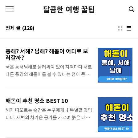
본문 바로가기
달콤한 여행 꿀팁
전체 글
(128)
동해? 서해? 남해? 해돋이 어디로 보
러갈까?
국은 동서남해로 둘러싸여 있어 지역마다 서로
다른 풍경의 해돋이를 볼 수 있다는 점이 큰 매
력이 있습니다. 똑같은 태양이라도 어느 지역
에서 바라보느냐에 따라 분위기와 감동은 완전
히 달라지게 됩니다. 오늘은 동해, 남해, 서해
해돋이 추천 명소 BEST 10
세 지역을 비교해 각각 어떤 차이가 있고 어떤
해가 떠오르는 순간은 누구에게나 특별할 것입
매력이 있는지 깊이 있게 살펴보려 합니다. 자
니다. 새벽의 차가운 공기를 가르며 붉은 태양
신의 여행 스타일에 맞는 해돋이 명소를 고르
이 수평선 위로 떠오를 때, 사람들은 저마다 새
는 데 도움 되길 바랍니다. 동해로 간다면?동해
로운 시작을 떠올리기 시작할 것입니다. 우리
는 가장 빠르고 가장 화려한 일출을 볼 수 있음